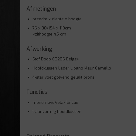
Afmetingen
breedte x diepte x hoogte
76 x 80/154 x 113cm
<zithoogte 45 cm
Afwerking
Stof Dodo C0206 Beige>
Hoofdkussen Leder Lipano kleur Camello
4-ster voet golvend gelakt brons
Functies
monomove/relaxfunctie
traanvormig hoofdkussen