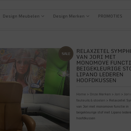
Design Meubelen
Design Merken
PROMOTIES
RELAXZETEL SYMP
VAN JORI MET
MONOMOVE FUNCTI
BEIGEKLEURIGE ST
LIPANO LEDEREN
HOOFDKUSSEN
>
>
>
Home
Onze Merken
Jori
Jori
> Relaxzetel S
fauteuils & stoelen
van Jori met monomove functie in
beigekleurige stof met Lipano leder
hoofdkussen