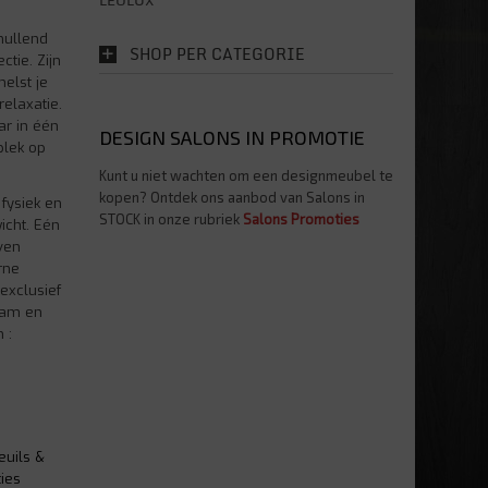
LEOLUX
hullend
SHOP PER CATEGORIE
ctie. Zijn
elst je
relaxatie.
ar in één
DESIGN SALONS IN PROMOTIE
plek op
Kunt u niet wachten om een designmeubel te
kopen? Ontdek ons aanbod van Salons in
fysiek en
STOCK in onze rubriek
Salons Promoties
icht. Eén
ven
rne
exclusief
aam en
 :
teuils &
ies