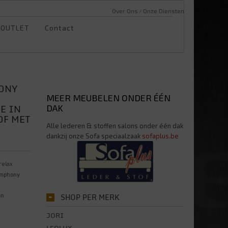
Over Ons
Onze Diensten
OUTLET
Contact
HONY
MEER MEUBELEN ONDER ÉÉN
E IN
DAK
OF MET
Alle lederen & stoffen salons onder één dak
dankzij onze Sofa speciaalzaak
sofaplus.be
 relax
ymphony
en
SHOP PER MERK
JORI