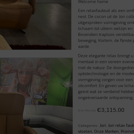
Welcome home
Een relaxfauteuil als een om
nest. De cocon uit de Jori colle
uitgesproken vormgeving omh
lichaam tot ultiem welzijn en 
Bovendien traploos verstelba
beweging. Kortom, de fijnste 
aarde.
Deze elegante relax brengt u 
mentaal in een sereen evenw
met de natuur. De doorgedre
spitstechnologie en de mode
vormgeving zorgen voor een 
zitcomfort. En geven uw lich
geest wat ze verdiend hebben
ongeëvenaarde ontspanning.
€
3,115.00
€
4,794.00
Categories:
,
Jori
Jori relax fau
,
,
stoelen
Onze Merken
Promot