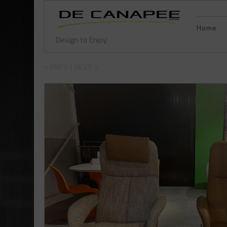
Home
Design to Enjoy
|
< PREV
NEXT >