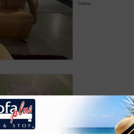
.
Salons