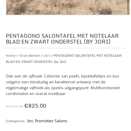
PENTAGONO SALONTAFEL MET NOTELAAR
BLAD EN ZWART ONDERSTEL (BY JORI)
>
>
> PENTAGONO SALONTAFEL MET NOTELAAR
Home
Onze Merken
Jori
BLAD EN ZWART ONDERSTEL (by Jori)
Ode aan de vijfhoek. Collectie van poefs, bijzettafeltjes en box
volgens een éénduidig en karaktervol ontwerp met de
regelmatige vijfhoek als speels uitgangspunt. Multifunctioneel,
comfortabel en overal inzetbaar.
€
825.00
€
1,446.00
Categories:
,
.
Jori
Promoties Salons