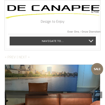
Design to Enjoy
Over Ons
Onze Diensten
NAVIGATE TO...
|
< PREV
NEXT >
laden...